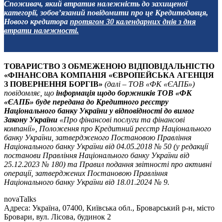
Споживач, який втратив належність до захищеної
категорії, зобов’язаний повідомити про це Кредитодавця,
Нового кредитора
протягом 30 календарних днів з дня
втрати належності.
ТОВАРИСТВО З ОБМЕЖЕНОЮ ВІДПОВІДАЛЬНІСТЮ
«ФІНАНСОВА КОМПАНІЯ «ЄВРОПЕЙСЬКА АГЕНЦІЯ
З ПОВЕРНЕННЯ БОРГІВ»
(далі – ТОВ «ФК «ЄАПБ»)
повідомляє, що
інформація щодо боржників ТОВ «ФК
«ЄАПБ» буде передана до Кредитного реєстру
Національного банку України у відповідності до вимог
Закону України
«Про фінансові послуги та фінансові
компанії», Положення про Кредитний реєстр Національного
банку України, затвердженого Постановою Правління
Національного банку України від 04.05.2018 № 50 (у редакції
постанови Правління Національного банку України від
25.12.2023 № 180) та Правил подання звітності про активні
операції, затверджених Постановою Правління
Національного банку України від 18.01.2024 № 9.
novaTalks
Адреса: Україна, 07400, Київська обл., Броварський р-н, місто
Бровари, вул. Лісова, будинок 2