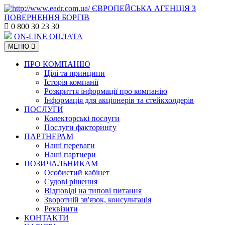
ЄВРОПЕЙСЬКА АГЕНЦІЯ
З
ПОВЕРНЕННЯ БОРГІВ
0 800 30 23 30
ON-LINE ОПЛАТА
МЕНЮ
ПРО КОМПАНІЮ
Цілі та принципи
Історія компанії
Розкриття інформації про компанію
Інформація для акціонерів та стейкхолдерів
ПОСЛУГИ
Колекторські послуги
Послуги факторингу
ПАРТНЕРАМ
Наші переваги
Наші партнери
ПОЗИЧАЛЬНИКАМ
Особистий кабінет
Судові рішення
Відповіді на типові питання
Зворотній зв'язок, консультація
Реквізити
КОНТАКТИ