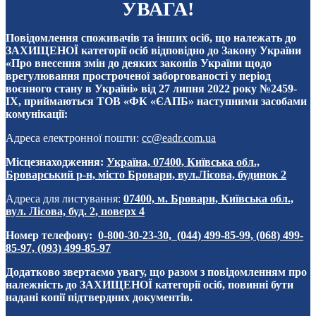
УВАГА!
Повідомлення споживачів та інших осіб, що належать до
ЗАХИЩЕНОЇ категорії осіб відповідно до Закону України
«Про внесення змін до деяких законів України щодо
врегулювання простроченої заборгованості у період
воєнного стану в Україні» від 27 липня 2022 року №2459-
IX, приймаються ТОВ «ФК «ЄАПБ» наступними засобами
комунікації:
Адреса електронної пошти:
cc@eadr.com.ua
Місцезнаходження:
Україна, 07400, Київська обл.,
Броварський р-н, місто Бровари, вул.Лісова, будинок 2
Адреса для листування:
07400, м. Бровари, Київська обл.,
вул. Лісова, буд. 2, поверх 4
Номер телефону:
0-800-30-23-30, (044) 499-85-99, (068) 499-
85-97, (093) 499-85-97
Додатково звертаємо увагу, що разом з повідомленням про
належність до ЗАХИЩЕНОЇ категорії осіб, повинні бути
надані копії підтвердних документів.